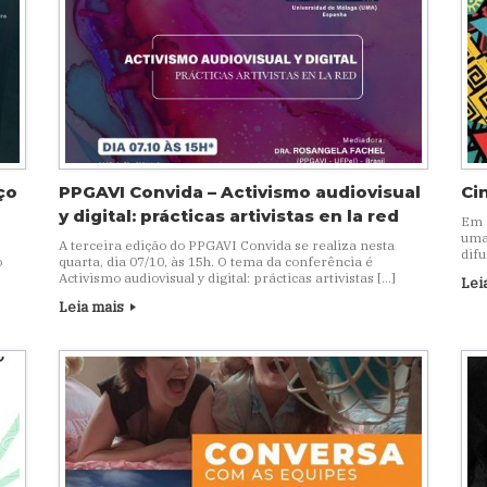
ço
PPGAVI Convida – Activismo audiovisual
Ci
y digital: prácticas artivistas en la red
Em 
uma
A terceira edição do PPGAVI Convida se realiza nesta
difu
o
quarta, dia 07/10, às 15h. O tema da conferência é
Activismo audiovisual y digital: prácticas artivistas […]
Lei
Leia mais