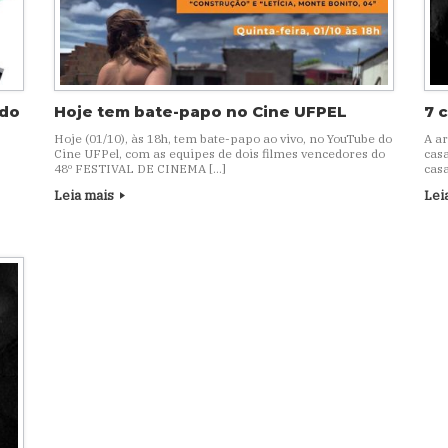
 do
Hoje tem bate-papo no Cine UFPEL
7 
Hoje (01/10), às 18h, tem bate-papo ao vivo, no YouTube do
A a
Cine UFPel, com as equipes de dois filmes vencedores do
casa
48º FESTIVAL DE CINEMA […]
casa
Leia mais
Lei