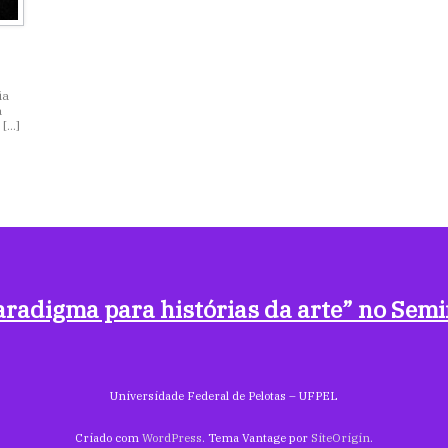
ia
a
 […]
aradigma para histórias da arte” no Semi
Universidade Federal de Pelotas – UFPEL
Criado com
WordPress
. Tema Vantage por
SiteOrigin
.