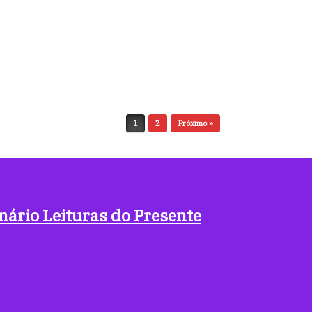
1
2
Próximo »
nário Leituras do Presente