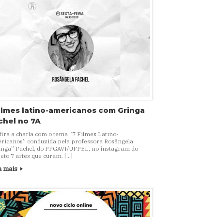
filmes latino-americanos com Gringa
chel no 7A
ira a charla com o tema “7 Filmes Latino-
ricanos” conduzida pela professora Rosângela
inga” Fachel, do PPGAVI/UFPEL, no instagram do
eto 7 artes que curam.⁣⁣⁣⁣⁣⁣ […]
a mais