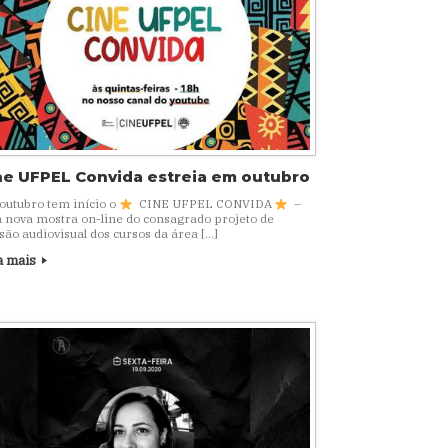
ne UFPEL Convida estreia em outubro
outubro tem início o
CINE UFPEL CONVIDA
–
 nova mostra on-line do consagrado projeto de
são audiovisual dos cursos da área […]
a mais