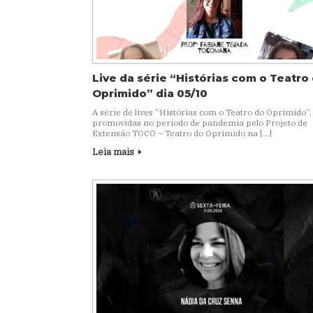
Live da série “Histórias com o Teatro
Oprimido” dia 05/10
A série de lives “Histórias com o Teatro do Oprimido”,
promovidas no período de pandemia pelo Projeto de
Extensão TOCO – Teatro do Oprimido na […]
Leia mais