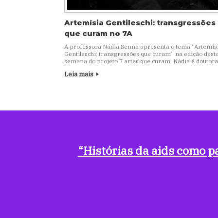
Artemísia Gentileschi: transgressões
que curam no 7A
A professora Nádia Senna apresenta o tema “Artemís
Gentileschi: transgressões que curam” na edição dest
semana do projeto 7 artes que curam.⁣⁣⁣ ⁣⁣Nádia é doutora
Leia mais
Navegação de posts
“Histórias da aids como p