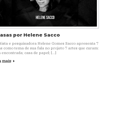
casas por Helene Sacco
rtista e pesquisadora Helene Gomes Sacco apresenta 7
s como tema de sua fala no projeto 7 artes que curam:
 encontrada; casa de papel; […]
a mais