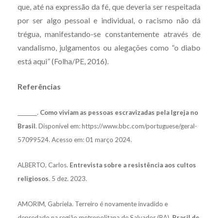
que, até na expressão da fé, que deveria ser respeitada
por ser algo pessoal e individual, o racismo não dá
trégua, manifestando-se constantemente através de
vandalismo, julgamentos ou alegações como “o diabo
está aqui” (Folha/PE, 2016).
Referências
________.
Como viviam as pessoas escravizadas pela Igreja no
Brasil
. Disponível em: https://www.bbc.com/portuguese/geral-
57099524. Acesso em: 01 março 2024.
ALBERTO, Carlos.
Entrevista sobre a resistência aos cultos
religiosos
. 5 dez. 2023.
AMORIM, Gabriela. Terreiro é novamente invadido e
depredado na região metropolitana de Salvador (BA).
Brasil de