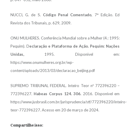
NUCCI, G. de S.
Código Penal Comentado
, 7° Edição. Ed
Revista dos Tribunais, p. 629, 2009.
ONU MULHERES. Conferência Mundial sobre a Mulher (4.: 1995:
Pequim). D
eclaração e Plataforma de Ação. Pequim: Nações
Unidas,
1995. Disponível em:
https://www.onumulheres.org.br/wp-
content/uploads/2013/03/declaracao_beijing.pdf
SUPREMO TRIBUNAL FEDERAL. Inteiro Teor nº 772396220 –
772396227.
Habeas Corpus 124. 306.
2016. Disponível em
https://www.jusbrasil.com.br/jurisprudencia/stf/772396220/inteiro-
teor-772396227. Acesso em 20 de março de 2024.
Compartilhe isso: