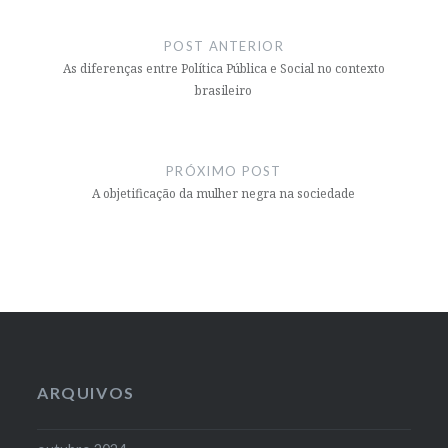
Navegação
de
POST ANTERIOR
Post
As diferenças entre Política Pública e Social no contexto
brasileiro
PRÓXIMO POST
A objetificação da mulher negra na sociedade
ARQUIVOS