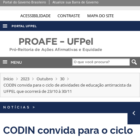
Portal do Governo Brasileiro
Atualize sua Barra de Governo
ACESSIBILIDADE
CONTRASTE
MAPA DO SITE
PORTAL UFPEL
ACESSO À INFORMAÇÃO
PROAFE – UFPel
AUDITORIA
Pró-Reitoria de Ações Afirmativas e Equidade
COBALTO
MENU
CONCURSOS
Início
2023
Outubro
30
EDITAIS
CODIN convida para o ciclo de atividades de educação antirracista da
INTERNACIONAL
UFPEL que ocorrerá de 23/10 à 30/11
OUVIDORIA
NOTÍCIAS
>
PORTARIAS
TELEFONES
CODIN convida para o ciclo