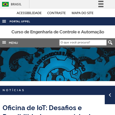
BRASIL
Simplifique!
ACESSIBILIDADE
CONTRASTE
MAPA DO SITE
Comunica BR
PORTAL UFPEL
Participe
ACESSO À INFORMAÇÃO
Curso de Engenharia de Controle e Automação
Acesso à informação
AUDITORIA
MENU
Legislação
COBALTO
Canais
CONCURSOS
EDITAIS
INTERNACIONAL
OUVIDORIA
NOTÍCIAS
PORTARIAS
TELEFONES
Oficina de IoT: Desafios e