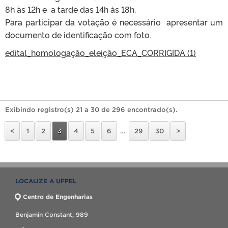
8h às 12h e a tarde das 14h às 18h.
Para participar da votação é necessário apresentar um
documento de identificação com foto.
edital_homologação_eleição_ECA_CORRIGIDA (1)
Exibindo registro(s) 21 a 30 de 296 encontrado(s).
<
1
2
3
4
5
6
…
29
30
>
LOCALIZE A UFPEL
Centro de Engenharias
Benjamin Constant, 989