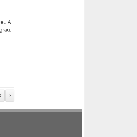
el. A
grau.
0
>