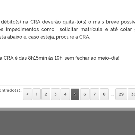
ébito(s) na CRA deverão quitá-lo(s) o mais breve possív
os impedimentos como solicitar matrícula e até colar 
sta abaixo e, caso esteja, procure a CRA.
a CRA é das 8h15min às 19h, sem fechar ao meio-dia!
ontrado(s).
<
1
2
3
4
5
6
7
8
…
29
3