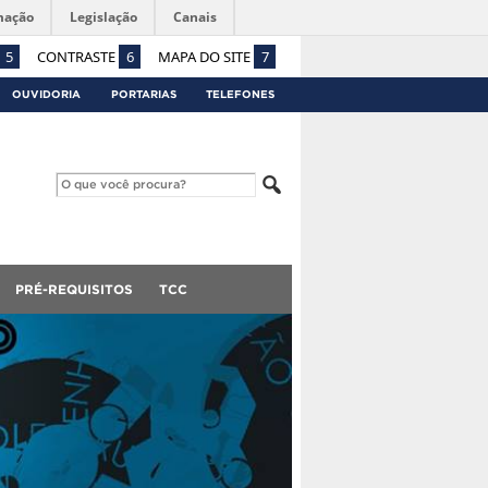
mação
Legislação
Canais
5
CONTRASTE
6
MAPA DO SITE
7
OUVIDORIA
PORTARIAS
TELEFONES
PRÉ-REQUISITOS
TCC