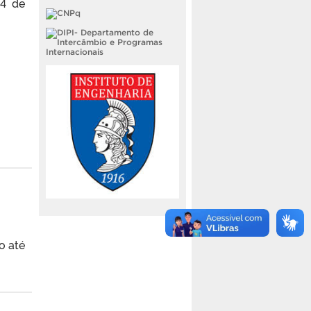
24 de
o até