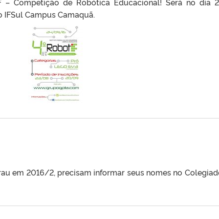
IF – Competição de Robótica Educacional! Será no dia 
do IFSul Campus Camaquã.
rau em 2016/2, precisam informar seus nomes no Colegiad