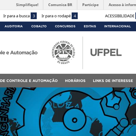
Simplifique!
Comunica BR
Participe
Acesso à infor
Ir para a busca
3
Ir para o rodapé
4
ACESSIBILIDADE
AUDITORIA
COBALTO
CONCURSOS
EDITAIS
INTERNACIONAL
ole e Automação
 DE CONTROLE E AUTOMAÇÃO
HORÁRIOS
LINKS DE INTERESSE