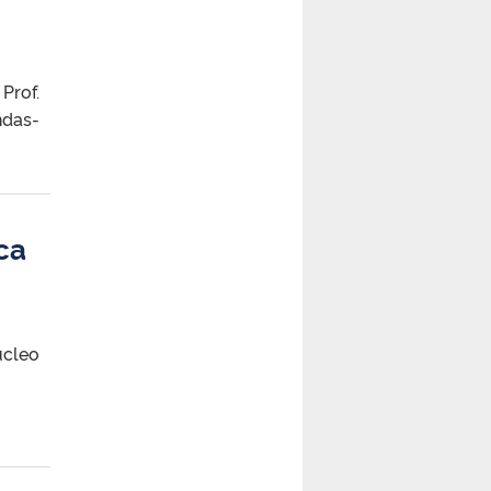
Prof.
ndas-
ca
úcleo