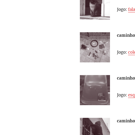
Jogo:
fal
caminhog
Jogo:
col
caminhog
Jogo:
esq
caminhog