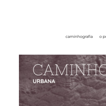
caminhografia
o p