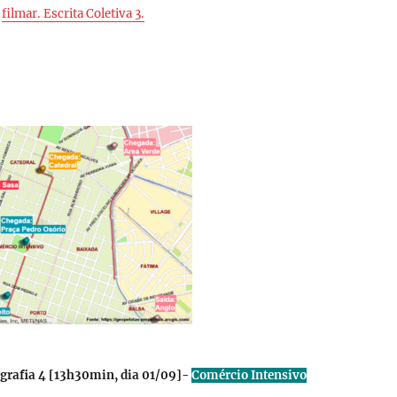
:
filmar. Escrita Coletiva 3.
rafia 4 [
13h30min, dia 01/09
]-
Comércio Intensivo