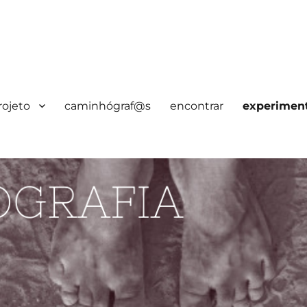
rojeto
caminhógraf@s
encontrar
experimen