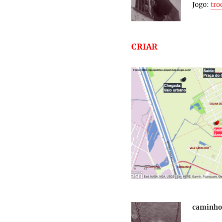
Jogo:
tro
CRIAR
caminhog