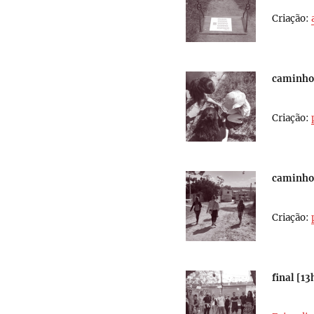
Criação:
caminhog
Criação:
caminhog
Criação:
final [
13