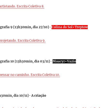
artistando. Escrita Coletiva 8.
rafia 9 [
13h30min, dia 27/10
]-
Colina do Sol+Treptow
projetando. Escrita Coletiva 9.
rafia 10 [
13h30min, dia 03/11
]-
Moacyr+Vazio
pensar no caminho. Escrita Coletiva 10.
h30min, dia 10/11
]- A
criação