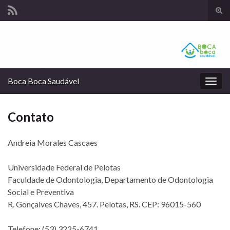
Alte
form
Search for:
de
pesq
Boca Boca Saudável
Alter
nave
Contato
Andreia Morales Cascaes
Universidade Federal de Pelotas
Faculdade de Odontologia, Departamento de Odontologia
Social e Preventiva
R. Gonçalves Chaves, 457. Pelotas, RS. CEP: 96015-560
Telefone: (53) 3225-6741