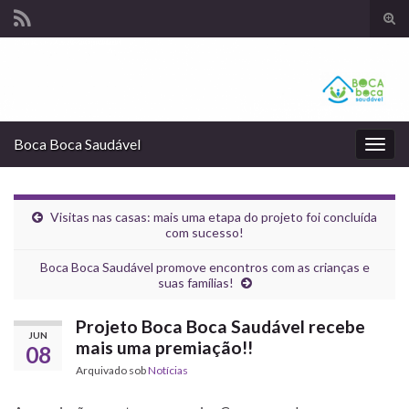
Alte
form
Search for:
de
pesq
Boca Boca Saudável
Alter
nave
Visitas nas casas: mais uma etapa do projeto foi concluída
com sucesso!
Boca Boca Saudável promove encontros com as crianças e
suas famílias!
Projeto Boca Boca Saudável recebe
JUN
mais uma premiação!!
08
Arquivado sob
Notícias