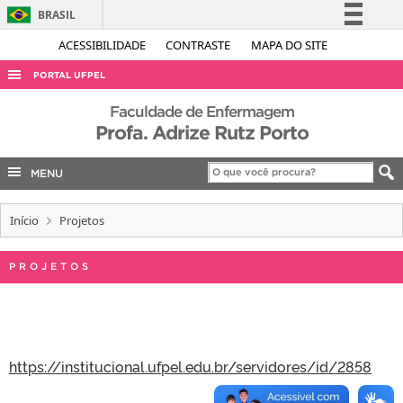
BRASIL
Simplifique!
ACESSIBILIDADE
CONTRASTE
MAPA DO SITE
Comunica BR
PORTAL UFPEL
Participe
ACESSO À INFORMAÇÃO
Faculdade de Enfermagem
Acesso à informação
Profa. Adrize Rutz Porto
AUDITORIA
Legislação
COBALTO
MENU
Canais
CONCURSOS
Início
Projetos
EDITAIS
INTERNACIONAL
PROJETOS
OUVIDORIA
PORTARIAS
TELEFONES
https://institucional.ufpel.edu.br/servidores/id/2858