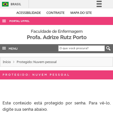
BRASIL
Simplifique!
ACESSIBILIDADE
CONTRASTE
MAPA DO SITE
Comunica BR
PORTAL UFPEL
Participe
ACESSO À INFORMAÇÃO
Faculdade de Enfermagem
Acesso à informação
Profa. Adrize Rutz Porto
AUDITORIA
Legislação
COBALTO
MENU
Canais
CONCURSOS
Início
Protegido: Nuvem pessoal
EDITAIS
INTERNACIONAL
PROTEGIDO: NUVEM PESSOAL
OUVIDORIA
PORTARIAS
TELEFONES
Este conteúdo está protegido por senha. Para vê-lo,
digite sua senha abaixo.