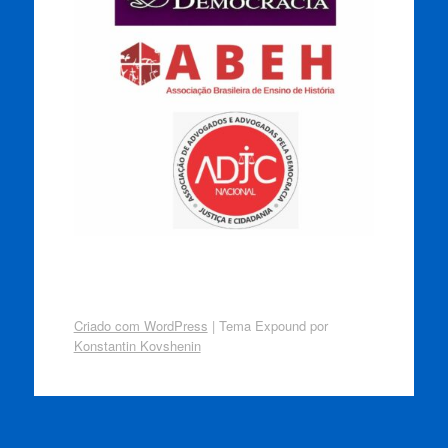
Criado com WordPress
|
Tema Expound por
Konstantin Kovshenin