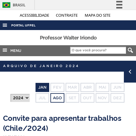
BRASIL
Simplifique!
ACESSIBILIDADE
CONTRASTE
MAPA DO SITE
Comunica BR
PORTAL UFPEL
Participe
ACESSO À INFORMAÇÃO
Professor Walter Iriondo
Acesso à informação
AUDITORIA
MENU
Legislação
COBALTO
Canais
ARQUIVO DE JANEIRO 2024
CONCURSOS
EDITAIS
JAN
FEV
MAR
ABR
MAI
JUN
INTERNACIONAL
JUL
AGO
SET
OUT
NOV
DEZ
OUVIDORIA
PORTARIAS
Convite para apresentar trabalhos
TELEFONES
(Chile/2024)