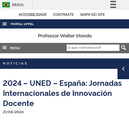
BRASIL
Simplifique!
ACESSIBILIDADE
CONTRASTE
MAPA DO SITE
Comunica BR
PORTAL UFPEL
Participe
ACESSO À INFORMAÇÃO
Professor Walter Iriondo
Acesso à informação
AUDITORIA
MENU
Legislação
COBALTO
Canais
NOTÍCIAS
CONCURSOS
EDITAIS
2024 – UNED – España: Jornadas
INTERNACIONAL
Internacionales de Innovación
OUVIDORIA
Docente
PORTARIAS
21/08/2024
TELEFONES