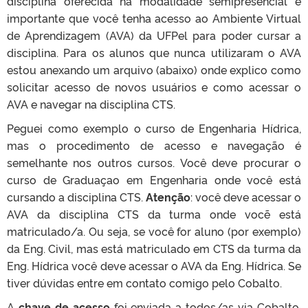
disciplina oferecida na modalidade semipresencial é
importante que você tenha acesso ao Ambiente Virtual
de Aprendizagem (AVA) da UFPel para poder cursar a
disciplina. Para os alunos que nunca utilizaram o AVA
estou anexando um arquivo (abaixo) onde explico como
solicitar acesso de novos usuários e como acessar o
AVA e navegar na disciplina CTS.
Peguei como exemplo o curso de Engenharia Hídrica,
mas o procedimento de acesso e navegação é
semelhante nos outros cursos. Você deve procurar o
curso de Graduaçao em Engenharia onde você está
cursando a disciplina CTS.
Atenção
: você deve acessar o
AVA da disciplina CTS da turma onde vocẽ está
matriculado/a. Ou seja, se você for aluno (por exemplo)
da Eng. Civil, mas está matriculado em CTS da turma da
Eng. Hídrica você deve acessar o AVA da Eng. Hídrica. Se
tiver dúvidas entre em contato comigo pelo Cobalto.
A
chave de acesso
foi enviada a todos/as via Cobalto.