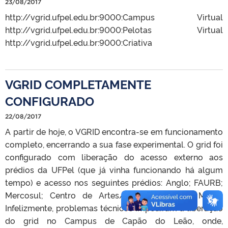
23/08/2017
http://vgrid.ufpel.edu.br:9000:Campus Virtual
http://vgrid.ufpel.edu.br:9000:Pelotas Virtual
http://vgrid.ufpel.edu.br:9000:Criativa
VGRID COMPLETAMENTE
CONFIGURADO
22/08/2017
A partir de hoje, o VGRID encontra-se em funcionamento
completo, encerrando a sua fase experimental. O grid foi
configurado com liberação do acesso externo aos
prédios da UFPel (que já vinha funcionando há algum
tempo) e acesso nos seguintes prédios: Anglo; FAURB;
Mercosul; Centro de Artes/IAD; ICH/FaE; e MALG.
Infelizmente, problemas técnicos impediram a liberação
do grid no Campus de Capão do Leão, onde,