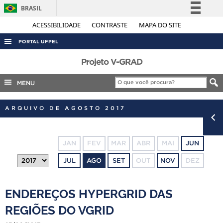
BRASIL
Simplifique!
ACESSIBILIDADE
CONTRASTE
MAPA DO SITE
Comunica BR
PORTAL UFPEL
Participe
ACESSO À INFORMAÇÃO
Projeto V-GRAD
Acesso à informação
AUDITORIA
MENU
Legislação
COBALTO
Canais
ARQUIVO DE AGOSTO 2017
CONCURSOS
EDITAIS
JAN
FEV
MAR
ABR
MAI
JUN
INTERNACIONAL
JUL
AGO
SET
OUT
NOV
DEZ
OUVIDORIA
PORTARIAS
ENDEREÇOS HYPERGRID DAS
TELEFONES
REGIÕES DO VGRID