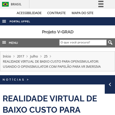
BRASIL
Simplifique!
ACESSIBILIDADE
CONTRASTE
MAPA DO SITE
Comunica BR
PORTAL UFPEL
Participe
ACESSO À INFORMAÇÃO
Projeto V-GRAD
Acesso à informação
AUDITORIA
MENU
Legislação
COBALTO
Canais
Início
2017
Julho
25
CONCURSOS
REALIDADE VIRTUAL DE BAIXO CUSTO PARA OPENSIMULATOR:
EDITAIS
USANDO O OPENSIMULATOR COM PAPELÃO PARA VR IMERSIVA
INTERNACIONAL
NOTÍCIAS
>
OUVIDORIA
PORTARIAS
REALIDADE VIRTUAL DE
TELEFONES
BAIXO CUSTO PARA