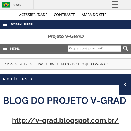
BRASIL
Simplifique!
ACESSIBILIDADE
CONTRASTE
MAPA DO SITE
Comunica BR
PORTAL UFPEL
Participe
ACESSO À INFORMAÇÃO
Projeto V-GRAD
Acesso à informação
AUDITORIA
MENU
Legislação
COBALTO
Canais
Início
2017
Julho
09
BLOG DO PROJETO V-GRAD
CONCURSOS
EDITAIS
NOTÍCIAS
>
INTERNACIONAL
OUVIDORIA
BLOG DO PROJETO V-GRAD
PORTARIAS
TELEFONES
http://v-grad.blogspot.com.br/