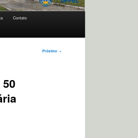
ks
Contato
Próximo
→
 50
ria