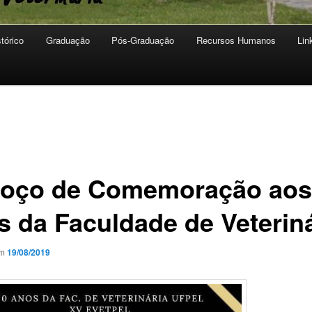
stórico
Graduação
Pós-Graduação
Recursos Humanos
Lin
oço de Comemoração aos
s da Faculdade de Veteriná
em
19/08/2019