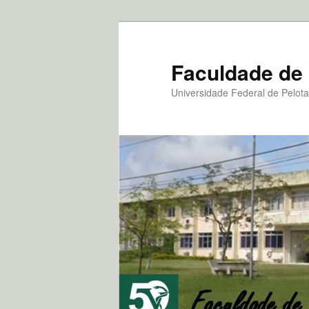
Pular
para
o
Faculdade de 
conteúdo
Universidade Federal de Pelot
principal