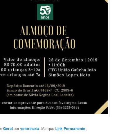
em
Geral
por
veterinaria
. Marque
Link Permanente
.