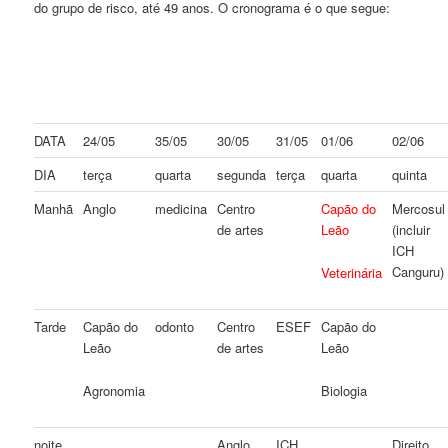
do grupo de risco, até 49 anos. O cronograma é o que segue:
DATA
24/05
35/05
30/05
31/05
01/06
02/06
DIA
terça
quarta
segunda
terça
quarta
quinta
Manhã
Anglo
medicina
Centro
Capão do
Mercosul
de artes
Leão
(incluir
ICH
Canguru)
Veterinária
Tarde
Capão do
odonto
Centro
ESEF
Capão do
Leão
de artes
Leão
Agronomia
Biologia
noite
Anglo
ICH
Direito