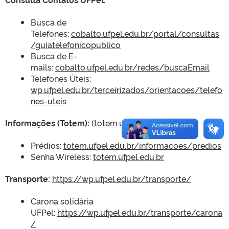
Busca de
Telefones:
cobalto.ufpel.edu.br/portal/consultas
/guiatelefonicopublico
Busca de E-
mails:
cobalto.ufpel.edu.br/redes/buscaEmail
Telefones Úteis:
wp.ufpel.edu.br/terceirizados/orientacoes/telefo
nes-uteis
Informações (Totem):
(
totem.ufpel.edu.br
)
Prédios:
totem.ufpel.edu.br/informacoes/predios
Senha Wireless:
totem.ufpel.edu.br
Transporte:
https://wp.ufpel.edu.br/transporte/
Carona solidária
UFPel:
https://wp.ufpel.edu.br/transporte/carona
/