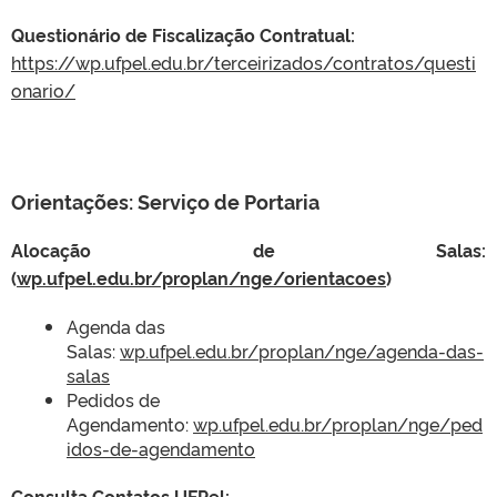
Questionário de Fiscalização Contratual:
https://wp.ufpel.edu.br/terceirizados/contratos/questi
onario/
Orientações: Serviço de Portaria
Alocação de Salas:
(
wp.ufpel.edu.br/proplan/nge/orientacoes
)
Agenda das
Salas:
wp.ufpel.edu.br/proplan/nge/agenda-das-
salas
Pedidos de
Agendamento:
wp.ufpel.edu.br/proplan/nge/ped
idos-de-agendamento
Consulta Contatos UFPel: