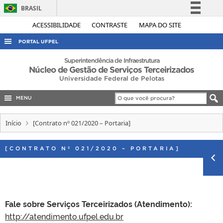
BRASIL
Simplifique!
ACESSIBILIDADE
CONTRASTE
MAPA DO SITE
Comunica BR
PORTAL UFPEL
Participe
ACESSO À INFORMAÇÃO
Superintendência de Infraestrutura
Núcleo de Gestão de Serviços Terceirizados
Acesso à informação
AUDITORIA
Universidade Federal de Pelotas
Legislação
COBALTO
Canais
MENU
CONCURSOS
Início
[Contrato nº 021/2020 – Portaria]
EDITAIS
INTERNACIONAL
[CONTRATO Nº 021/2020 – PORTARIA]
OUVIDORIA
PORTARIAS
TELEFONES
Fale sobre Serviços Terceirizados (Atendimento):
http://atendimento.ufpel.edu.br