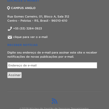
LOCALIZE O NUGEST
CAMPUS ANGLO
Rua Gomes Carneiro, 01, Bloco A, Sala 312
Centro - Pelotas - RS, Brasil - 96010-610
+55 (53) 3284-3923
clique para ver o e-mail
RECEBER NOTÍCIAS
Digite seu endereço de e-mail para assinar este site e receber
notificações de novas publicações por e-mail.
Endereço
de
e-
Assinar
mail
©2026 Núcleo de Gestão de Serviços Terceirizados.