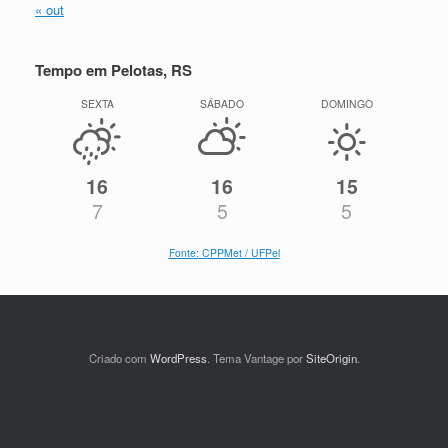
« out
Tempo em Pelotas, RS
SEXTA
SÁBADO
DOMINGO
16
16
15
7
5
5
Fonte: CPPMet / UFPel
Criado com
WordPress
. Tema Vantage por
SiteOrigin
.