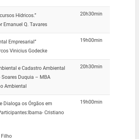
20h30min
cursos Hídricos.”
tor Emanuel Q. Tavares
19h00min
ntal Empresarial”
arcos Vinicius Godecke
20h30min
mbiental e Cadastro Ambiental
go Soares Duquia – MBA
tão Ambiental
19h00min
e Dialoga os Órgãos em
articipantes:Ibama- Cristiano
 Filho