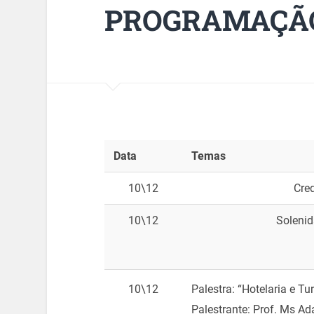
PROGRAMAÇÃ
Data
Temas
10\12
Cre
10\12
Solenid
10\12
Palestra: “Hotelaria e T
Palestrante: Prof. Ms Ad