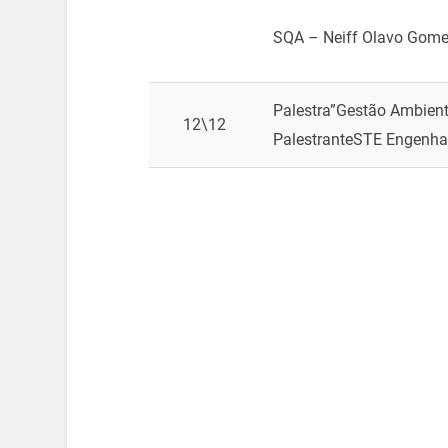
SQA – Neiff Olavo Gome
Palestra”Gestão Ambient
12\12
Palestrante
STE Engenha