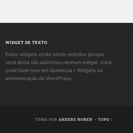
WIDGET DE TEXTO
Estes widgets estão sendo exibidos porque
você ainda não adicionou nenhum widget. Você
pode fazer isso em Aparência > Widgets na
administração do WordPress.
TEMA POR
ANDERS NOREN
—
TOPO ↑