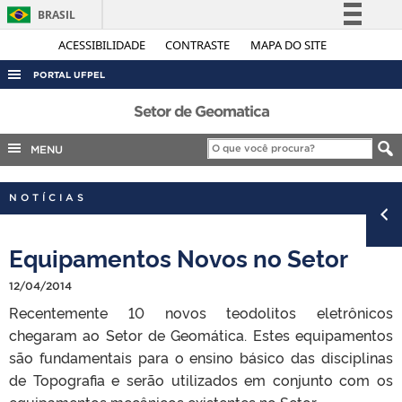
BRASIL
Simplifique!
ACESSIBILIDADE
CONTRASTE
MAPA DO SITE
Comunica BR
PORTAL UFPEL
Participe
ACESSO À INFORMAÇÃO
Setor de Geomatica
Acesso à informação
AUDITORIA
MENU
Legislação
COBALTO
Canais
NOTÍCIAS
CONCURSOS
EDITAIS
Equipamentos Novos no Setor
INTERNACIONAL
12/04/2014
OUVIDORIA
Recentemente 10 novos teodolitos eletrônicos
PORTARIAS
chegaram ao Setor de Geomática. Estes equipamentos
TELEFONES
são fundamentais para o ensino básico das disciplinas
de Topografia e serão utilizados em conjunto com os