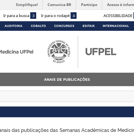
Simplifique!
Comunica BR
Participe
Acesso à infor
Ir para a busca
3
Ir para o rodapé
4
ACESSIBILIDADE
AUDITORIA
COBALTO
CONCURSOS
EDITAIS
INTERNACIONAL
edicina UFPel
ANAIS DE PUBLICAÇÕES
 anais das publicações das Semanas Acadêmicas de Medici