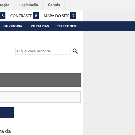
mação
Legislação
Canais
5
CONTRASTE
6
MAPA DO SITE
7
OUVIDORIA
PORTARIAS
TELEFONES
na da