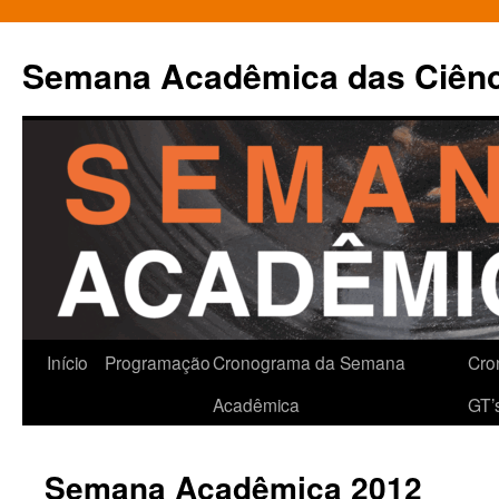
Pular
para
Semana Acadêmica das Ciênci
o
conteúdo
Início
Programação
Cronograma da Semana
Cro
Acadêmica
GT’
Semana Acadêmica 2012