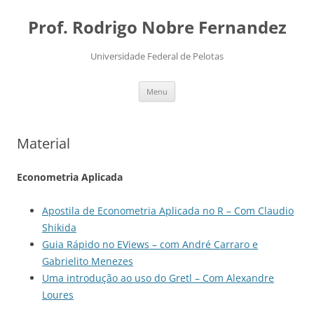
Pular
para
Prof. Rodrigo Nobre Fernandez
o
conteúdo
Universidade Federal de Pelotas
Menu
Material
Econometria Aplicada
Apostila de Econometria Aplicada no R – Com Claudio
Shikida
Guia Rápido no EViews – com André Carraro e
Gabrielito Menezes
Uma introdução ao uso do Gretl – Com Alexandre
Loures