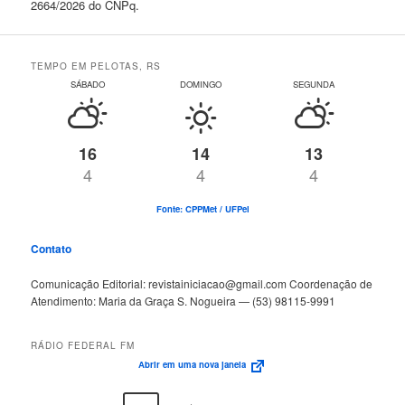
2664/2026 do CNPq.
TEMPO EM PELOTAS, RS
SÁBADO
DOMINGO
SEGUNDA
16
14
13
4
4
4
Fonte: CPPMet / UFPel
Contato
Comunicação Editorial: revistainiciacao@gmail.com Coordenação de
Atendimento: Maria da Graça S. Nogueira — (53) 98115-9991
RÁDIO FEDERAL FM
Abrir em uma nova janela