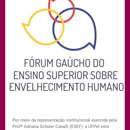
Por meio da representação institucional exercida pela
Profª Adriana Schuler Cavalli (ESEF), a UFPel está