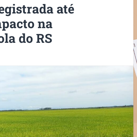
egistrada até
mpacto na
ola do RS