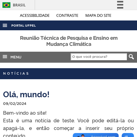
BRASIL
Simplifique!
ACESSIBILIDADE
CONTRASTE
MAPA DO SITE
Comunica BR
PORTAL UFPEL
Participe
ACESSO À INFORMAÇÃO
Reunião Técnica de Pesquisa e Ensino em
Acesso à informação
Mudança Climática
AUDITORIA
Legislação
MENU
COBALTO
Canais
CONCURSOS
NOTÍCIAS
EDITAIS
INTERNACIONAL
Olá, mundo!
OUVIDORIA
09/02/2024
PORTARIAS
Bem-vindo ao site!
Esta é uma notícia de teste. Você pode editá-la ou
TELEFONES
apagá-la, e então começar a inserir seu próprio
conteúdo.