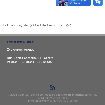
Exibindo registro(s) 1 a 1 de 1 encontrado(s).
LOCALIZE A UFPEL
CAMPUS ANGLO
Rua Gomes Carneiro, 01 - Centro
Pelotas - RS, Brasil - 96010-610
©2026 Reunião Técnica de Pesquisa e Ensino em Mudança Climática.
Criado com
WordPress
.
Tema desenvolvido por
SGTIC / UFPel
.