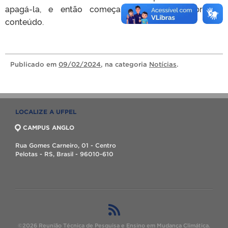
apagá-la, e então começar a inserir seu próprio
conteúdo.
Publicado
em
09/02/2024
, na categoria
Notícias
.
LOCALIZE A UFPEL
CAMPUS ANGLO
Rua Gomes Carneiro, 01 - Centro
Pelotas - RS, Brasil - 96010-610
©2026 Reunião Técnica de Pesquisa e Ensino em Mudança Climática.