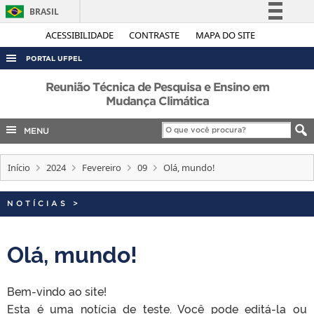
BRASIL
Simplifique!
ACESSIBILIDADE
CONTRASTE
MAPA DO SITE
Comunica BR
PORTAL UFPEL
Participe
ACESSO À INFORMAÇÃO
Reunião Técnica de Pesquisa e Ensino em
Acesso à informação
Mudança Climática
AUDITORIA
Legislação
MENU
COBALTO
Canais
CONCURSOS
Início
2024
Fevereiro
09
Olá, mundo!
EDITAIS
INTERNACIONAL
NOTÍCIAS
>
OUVIDORIA
Olá, mundo!
PORTARIAS
TELEFONES
Bem-vindo ao site!
Esta é uma notícia de teste. Você pode editá-la ou