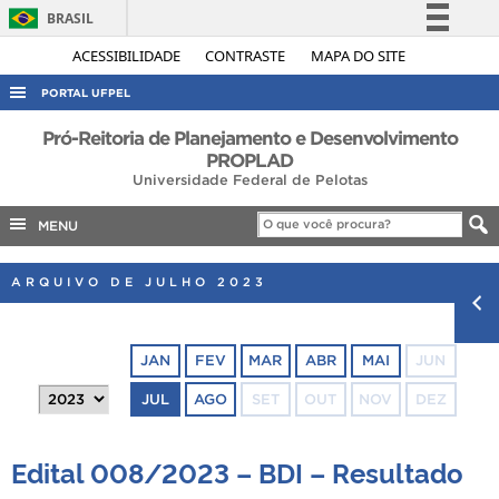
BRASIL
Simplifique!
ACESSIBILIDADE
CONTRASTE
MAPA DO SITE
Comunica BR
PORTAL UFPEL
Participe
ACESSO À INFORMAÇÃO
Pró-Reitoria de Planejamento e Desenvolvimento
Acesso à informação
PROPLAD
AUDITORIA
Universidade Federal de Pelotas
Legislação
COBALTO
Canais
MENU
CONCURSOS
ARQUIVO DE JULHO 2023
EDITAIS
INTERNACIONAL
OUVIDORIA
JAN
FEV
MAR
ABR
MAI
JUN
PORTARIAS
JUL
AGO
SET
OUT
NOV
DEZ
TELEFONES
Edital 008/2023 – BDI – Resultado