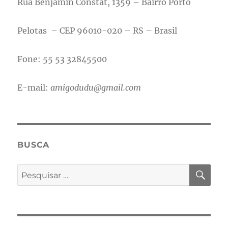
Rua Benjamin Constat, 1359 – Bairro Porto
Pelotas – CEP 96010-020 – RS – Brasil
Fone: 55 53 32845500
E-mail:
amigodudu@gmail.com
BUSCA
PES
Pesquisar
por: