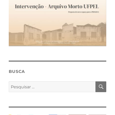
BUSCA
PES
Pesquisar
por: