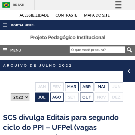
BRASIL
Simplifique!
ACESSIBILIDADE
CONTRASTE
MAPA DO SITE
Comunica BR
PORTAL UFPEL
Participe
ACESSO À INFORMAÇÃO
Projeto Pedagógico Institucional
Acesso à informação
AUDITORIA
MENU
Legislação
COBALTO
Canais
ARQUIVO DE JULHO 2022
CONCURSOS
EDITAIS
JAN
FEV
MAR
ABR
MAI
JUN
INTERNACIONAL
JUL
AGO
SET
OUT
NOV
DEZ
OUVIDORIA
PORTARIAS
SCS divulga Editais para segundo
TELEFONES
ciclo do PPI – UFPel (vagas