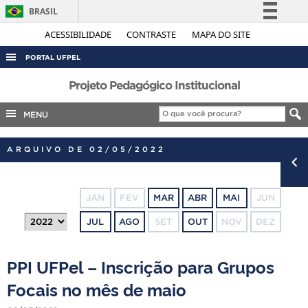
BRASIL
Simplifique!
ACESSIBILIDADE
CONTRASTE
MAPA DO SITE
Comunica BR
PORTAL UFPEL
Participe
ACESSO À INFORMAÇÃO
Projeto Pedagógico Institucional
Acesso à informação
AUDITORIA
MENU
Legislação
COBALTO
Canais
ARQUIVO DE 02/05/2022
CONCURSOS
EDITAIS
JAN
FEV
MAR
ABR
MAI
JUN
INTERNACIONAL
JUL
AGO
SET
OUT
NOV
DEZ
OUVIDORIA
PORTARIAS
PPI UFPel – Inscrição para Grupos
TELEFONES
Focais no mês de maio