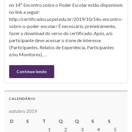
no 14º Encontro sobre o Poder Escolar estão disponíveis
no link a seguir:
http://certificados.ucpel.edu.br/2019/10/14o-encontro-
sobre-o-poder-escolar/ É necessário, primeiramente,
fazer o download do verso do certificado. Após, a/o
participante deve acessar o ícone de interesse
(Participantes, Relatos de Experiência, Participantes
e/ou Monitores), …
Continue lendo
CALENDÁRIO
outubro 2019
D
S
T
Q
Q
S
S
1
2
3
4
5