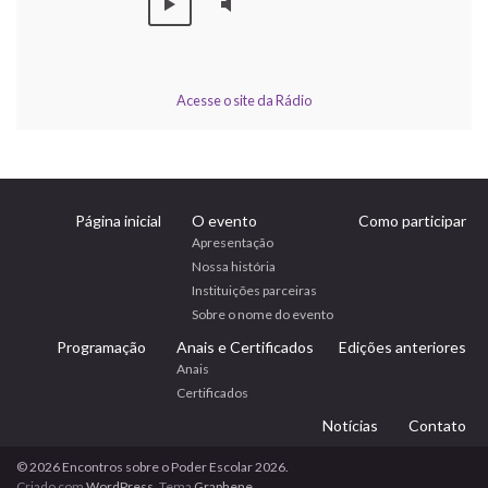
Acesse o site da Rádio
Página inicial
O evento
Como participar
Apresentação
Nossa história
Instituições parceiras
Sobre o nome do evento
Programação
Anais e Certificados
Edições anteriores
Anais
Certificados
Notícias
Contato
© 2026 Encontros sobre o Poder Escolar 2026.
Criado com
WordPress
. Tema
Graphene
.