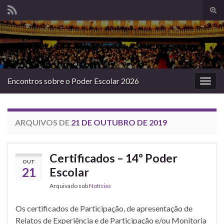
Alte
form
Search for:
de
pesq
Encontros sobre o Poder Escolar 2026
Alter
nave
ARQUIVOS DE
21 DE OUTUBRO DE 2019
Certificados – 14º Poder
OUT
21
Escolar
Arquivado sob
Notícias
Os certificados de Participação, de apresentação de
Relatos de Experiência e de Participação e/ou Monitoria