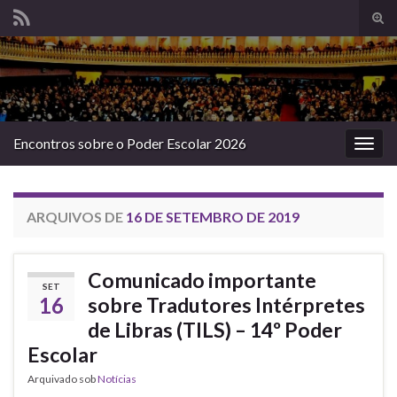
Alte
form
Search for:
de
pesq
Encontros sobre o Poder Escolar 2026
Alter
nave
ARQUIVOS DE
16 DE SETEMBRO DE 2019
Comunicado importante
SET
16
sobre Tradutores Intérpretes
de Libras (TILS) – 14º Poder
Escolar
Arquivado sob
Notícias