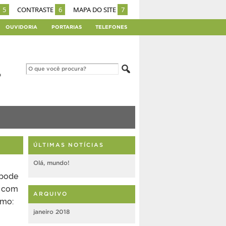
5
CONTRASTE
6
MAPA DO SITE
7
OUVIDORIA
PORTARIAS
TELEFONES
ÚLTIMAS NOTÍCIAS
Olá, mundo!
 pode
m com
ARQUIVO
omo:
janeiro 2018