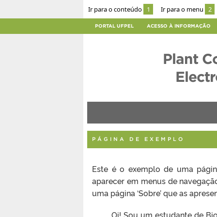
Ir para o conteúdo
1
Ir para o menu
2
PORTAL UFPEL
ACESSO À INFORMAÇÃO
Plant C
Elect
PÁGINA DE EXEMPLO
Este é o exemplo de uma página
aparecer em menus de navegação
uma página ‘Sobre’ que as apresen
Oi! Sou um estudante de Bio