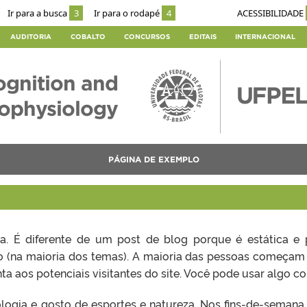
Ir para a busca
3
Ir para o rodapé
4
ACESSIBILIDADE
AUDITORIA
COBALTO
CONCURSOS
EDITAIS
INTERNACIONAL
ognition and
rophysiology
PÁGINA DE EXEMPLO
. É diferente de um post de blog porque é estática e
 (na maioria dos temas). A maioria das pessoas começa
ta aos potenciais visitantes do site. Você pode usar algo c
logia e gosto de esportes e natureza. Nos fins-de-semana