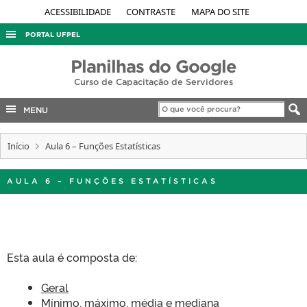
ACESSIBILIDADE
CONTRASTE
MAPA DO SITE
PORTAL UFPEL
ACESSO À INFORMAÇÃO
Planilhas do Google
Curso de Capacitação de Servidores
AUDITORIA
COBALTO
MENU
CONCURSOS
Início
Aula 6 – Funções Estatísticas
EDITAIS
INTERNACIONAL
AULA 6 – FUNÇÕES ESTATÍSTICAS
OUVIDORIA
PORTARIAS
TELEFONES
Esta aula é composta de:
Geral
Mínimo, máximo, média e mediana