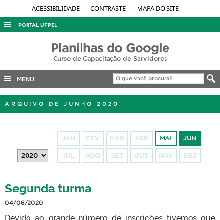
ACESSIBILIDADE
CONTRASTE
MAPA DO SITE
PORTAL UFPEL
ACESSO À INFORMAÇÃO
Planilhas do Google
Curso de Capacitação de Servidores
AUDITORIA
COBALTO
MENU
CONCURSOS
ARQUIVO DE JUNHO 2020
EDITAIS
INTERNACIONAL
JAN
FEV
MAR
ABR
MAI
JUN
OUVIDORIA
JUL
AGO
SET
OUT
NOV
DEZ
PORTARIAS
TELEFONES
Segunda turma
04/06/2020
Devido ao grande número de inscrições tivemos que