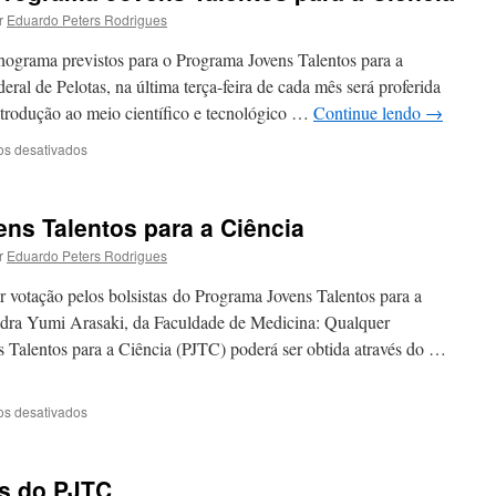
r
Eduardo Peters Rodrigues
nograma previstos para o Programa Jovens Talentos para a
ral de Pelotas, na última terça-feira de cada mês será proferida
introdução ao meio científico e tecnológico …
Continue lendo
→
em
os desativados
Segunda
palestra
do
ns Talentos para a Ciência
Programa
Jovens
r
Eduardo Peters Rodrigues
Talentos
para
r votação pelos bolsistas do Programa Jovens Talentos para a
a
andra Yumi Arasaki, da Faculdade de Medicina: Qualquer
Ciência
 Talentos para a Ciência (PJTC) poderá ser obtida através do …
em
os desativados
Arte
do
Programa
es do PJTC
Jovens