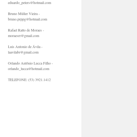
eduardo_peters@hotmail.com
Bruno Müller Vieira -
bruno.prppg@hotmail.com
Rafael Ratto de Moraes -
moraesrr@gmail.com
Luis Antonio de Ávila -
laavilabr@gmail.com
Orlando Antônio Lucca Filho -
orlando_lucca@hotmail.com
TELEFONE: (53) 3921.1412