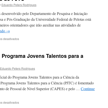
Talentos
r
Eduardo Peters Rodrigues
para
a
 desenvolvido pelo Departamento de Pesquisa e Iniciação
Ciência
isa e Pós-Graduação da Universidade Federal de Pelotas está
meiros orientadores que irão auxiliar nas atividades de
endo
→
em
os desativados
Primeiros
Orientadores
do
o Programa Jovens Talentos para a
PJTC
Eduardo Peters Rodrigues
icial do Programa Jovens Talentos para a Ciência da
 Programa Jovens Talentos para a Ciência (PJTC) é fomentado
nto de Pessoal de Nível Superior (CAPES) e pelo …
Continue
em
os desativados
Bem