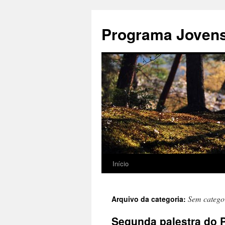
Pular
para
Programa Jovens 
o
conteúdo
Início
Sem catego
Arquivo da categoria:
Segunda palestra do 