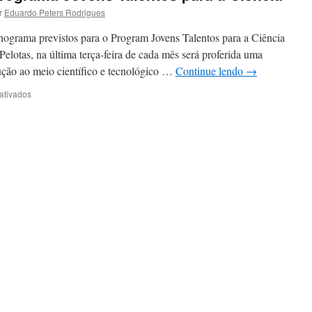
r
Eduardo Peters Rodrigues
nograma previstos para o Program Jovens Talentos para a Ciência
elotas, na última terça-feira de cada mês será proferida uma
odução ao meio científico e tecnológico …
Continue lendo
→
em
ativados
Primeira
palestra
do
Programa
Jovens
Talentos
para
a
Ciência