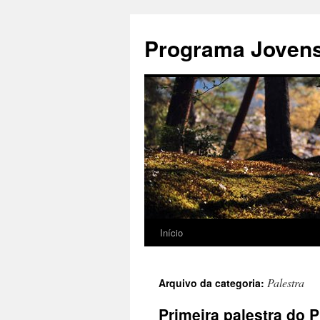
Pular
para
Programa Jovens 
o
conteúdo
Início
Palestra
Arquivo da categoria:
Primeira palestra do 