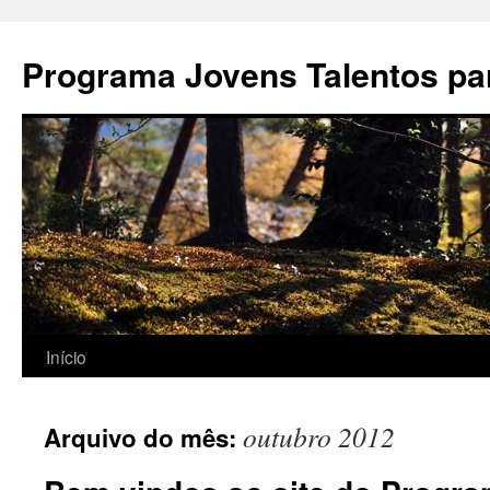
Pular
para
Programa Jovens Talentos par
o
conteúdo
Início
outubro 2012
Arquivo do mês: