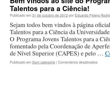
Bem vindos ao site do Progr
Talentos para a Ciência!
Publicado em
31 de outubro de 2012
por
Eduardo Peters Rodri
Sejam todos bem vindos à página oficia
Talentos para a Ciência da Universidade
O Programa Jovens Talentos para a Ciê
fomentado pela Coordenação de Aperfe
de Nível Superior (CAPES) e pelo …
C
em
Publicado em
Sem categoria
|
Comentários desativados
Bem
vindos
ao
site
do
Progra
Jovens
Talento
para