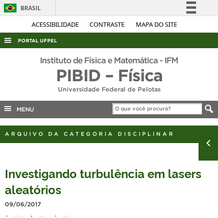
BRASIL
Simplifique!
ACESSIBILIDADE
CONTRASTE
MAPA DO SITE
Comunica BR
PORTAL UFPEL
Participe
ACESSO À INFORMAÇÃO
Instituto de Física e Matemática - IFM
Acesso à informação
PIBID – Física
AUDITORIA
Legislação
Universidade Federal de Pelotas
COBALTO
Canais
CONCURSOS
MENU
EDITAIS
ARQUIVO DA CATEGORIA DISCIPLINAR
INTERNACIONAL
OUVIDORIA
Investigando turbulência em lasers
PORTARIAS
aleatórios
TELEFONES
09/06/2017