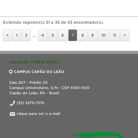
Exibindo registro(s) 31 a 35 de 53 encontrado(s).
<
1
2
…
4
5
6
7
8
9
10
11
>
LOCALIZE O PIBID-FÍSICA
CAMPUS CAPÃO DO LEÃO
Sala 207 - Prédio 05
Campus Universitário, S/N - CEP 6160-000
Capão do Leão, RS - Brasil
(53) 3275-7375
clique para ver o e-mail