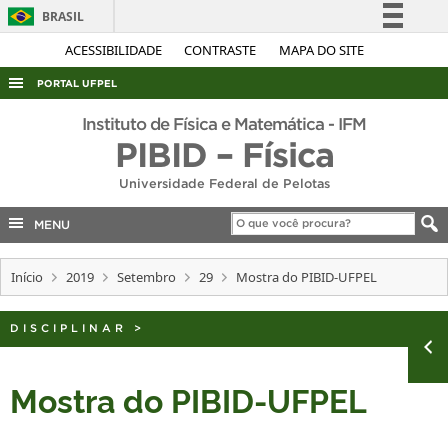
BRASIL
Simplifique!
ACESSIBILIDADE
CONTRASTE
MAPA DO SITE
Comunica BR
PORTAL UFPEL
Participe
ACESSO À INFORMAÇÃO
Instituto de Física e Matemática - IFM
Acesso à informação
PIBID – Física
AUDITORIA
Legislação
Universidade Federal de Pelotas
COBALTO
Canais
CONCURSOS
MENU
EDITAIS
Início
2019
Setembro
29
Mostra do PIBID-UFPEL
INTERNACIONAL
OUVIDORIA
DISCIPLINAR
>
PORTARIAS
Mostra do PIBID-UFPEL
TELEFONES