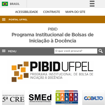
BRASIL
Simplifique!
ACESSIBILIDADE
CONTRASTE
MAPA DO SITE
Comunica BR
PORTAL UFPEL
Participe
ACESSO À INFORMAÇÃO
PIBID
Acesso à informação
Programa Institucional de Bolsas de
AUDITORIA
Legislação
Iniciação à Docência
COBALTO
Canais
MENU
CONCURSOS
EDITAIS
INTERNACIONAL
OUVIDORIA
PORTARIAS
TELEFONES