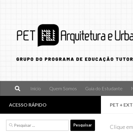
Skip to content
Início
Quem Somos
Guia do Estudante
ACESSO RÁPIDO
PET + EX
Pesquisar
Clique em
por: