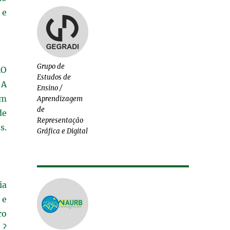
 e
Grupo de
ÃO
Estudos de
 A
Ensino /
em
Aprendizagem
de
de
Representação
s.
Gráfica e Digital
ia
 e
ro
 ?