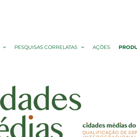
na de fronteira: qualificação e proposição de espaços públicos sensívei
PESQUISAS CORRELATAS
AÇÕES
PROD