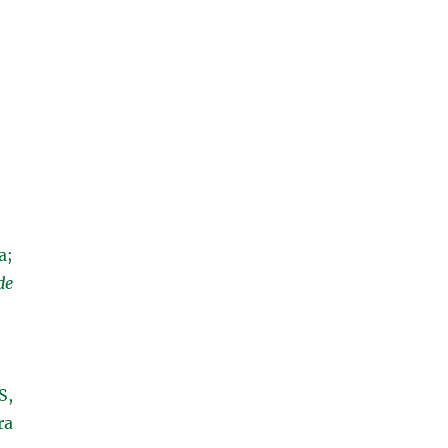
a;
de
S,
ra