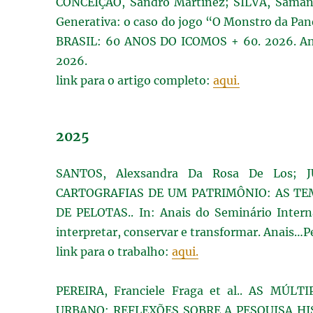
CONCEIÇÃO, Sandro Martinez; SILVA, Samant
Generativa: o caso do jogo “O Monstro da Pan
BRASIL: 60 ANOS DO ICOMOS + 60. 2026. Ana
2026.
link para o artigo completo:
aqui.
2025
SANTOS, Alexsandra Da Rosa De Los; JU
CARTOGRAFIAS DE UM PATRIMÔNIO: AS TE
DE PELOTAS.. In: Anais do Seminário Inter
interpretar, conservar e transformar. Anais…P
link para o trabalho:
aqui.
PEREIRA, Franciele Fraga et al.. AS M
URBANO: REFLEXÕES SOBRE A PESQUISA HIST