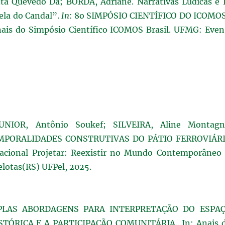
a Quevedo Da; BORDA, Adriane. Narrativas Lúdicas e 
ela do Candal”.
In
: 8o SIMPÓSIO CIENTÍFICO DO ICOMO
is do Simpósio Científico ICOMOS Brasil. UFMG: Even
NIOR, Antônio Soukef; SILVEIRA, Aline Montagn
MPORALIDADES CONSTRUTIVAS DO PÁTIO FERROVIÁR
nacional Projetar: Reexistir no Mundo Contemporâneo
elotas(RS) UFPel, 2025.
ÚLTIPLAS ABORDAGENS PARA INTERPRETAÇÃO DO ESPA
ÓRICA E A PARTICIPAÇÃO COMUNITÁRIA.. In: Anais 