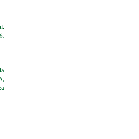
l.
6.
da
A,
ra