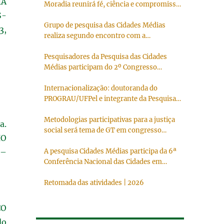
IA
Moradia reunirá fé, ciência e compromisso
S-
social em Pelotas
Grupo de pesquisa das Cidades Médias
3,
realiza segundo encontro com a
comunidade em Bagé/RS
Pesquisadores da Pesquisa das Cidades
Médias participam do 2º Congresso
Internacional e Multidisciplinar sobre o
Urbano
Internacionalização: doutoranda do
PROGRAU/UFPel e integrante da Pesquisa
Cidades Médias inicia doutorado sanduíche
na Universidade do Porto, em Portugal
Metodologias participativas para a justiça
a.
social será tema de GT em congresso
IO
internacional
 –
A pesquisa Cidades Médias participa da 6ª
Conferência Nacional das Cidades em
Brasília
Retomada das atividades | 2026
ÇO
do