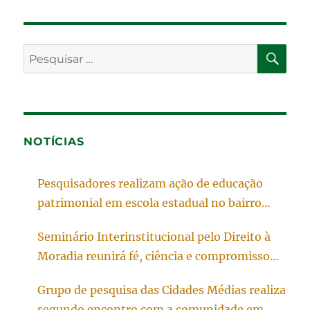
PES
Pesquisar
por:
NOTÍCIAS
Pesquisadores realizam ação de educação
patrimonial em escola estadual no bairro
Simões Lopes.
Seminário Interinstitucional pelo Direito à
Moradia reunirá fé, ciência e compromisso
social em Pelotas
Grupo de pesquisa das Cidades Médias realiza
segundo encontro com a comunidade em