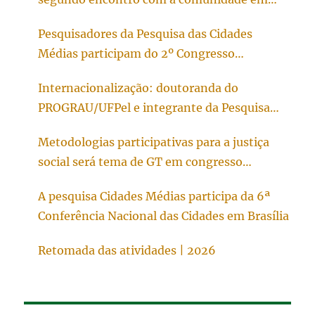
Bagé/RS
Pesquisadores da Pesquisa das Cidades
Médias participam do 2º Congresso
Internacional e Multidisciplinar sobre o
Internacionalização: doutoranda do
Urbano
PROGRAU/UFPel e integrante da Pesquisa
Cidades Médias inicia doutorado sanduíche
Metodologias participativas para a justiça
na Universidade do Porto, em Portugal
social será tema de GT em congresso
internacional
A pesquisa Cidades Médias participa da 6ª
Conferência Nacional das Cidades em Brasília
Retomada das atividades | 2026